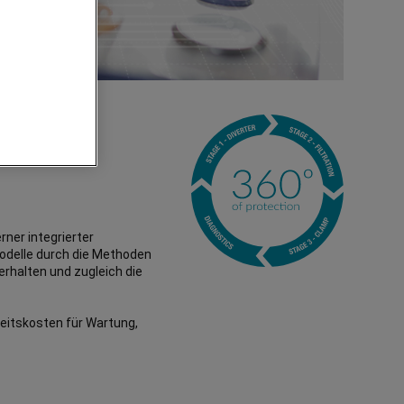
mens
ner integrierter
odelle durch die Methoden
uerhalten und zugleich die
beitskosten für Wartung,