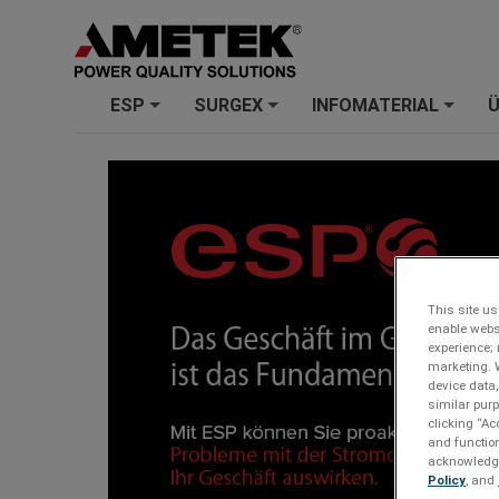
ESP
SURGEX
INFOMATERIAL
Ü
+
+
+
This site us
enable webs
experience; 
marketing. 
device data,
similar purp
clicking “Ac
and function
acknowledge 
Policy
, and