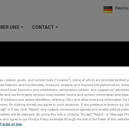
Deutsc
BER UNS
CONTACT
+
+
ESP
es cookies, pixels, and similar tools (“cookies”), some of which are provided by third pa
ite features and functionality; measure, analyze, and improve site performance; enh
record user sessions and interactions; personalize content; and support our advertis
We and our third-party vendors may monitor, record, and access information and data,
 IP address and online identifiers, referring URLs and other browsing information, for
oses. By clicking Accept, you agree to such purposes. If you continue to browse our sit
cept,” or if you click “Reject,” only cookies necessary to operate and enable default webs
alities will be deployed. By using this site or clicking “Accept,” “Reject,” or “Manage P
and agree to our Privacy Policy available through the link in the footer of this website
Terms of Use
.