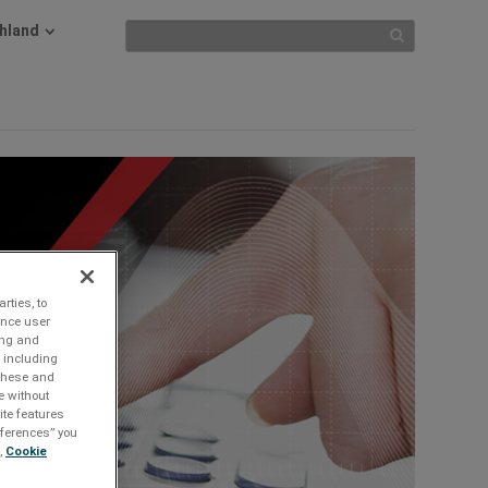
hland
rties, to
ance user
ing and
 including
 these and
e without
ite features
references” you
,
Cookie