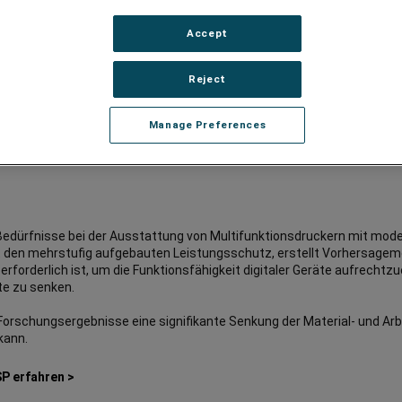
Accept
Reject
Manage Preferences
haftlichkeit Ihres Unterneh
edürfnisse bei der Ausstattung von Multifunktionsdruckern mit moder
 den mehrstufig aufgebauten Leistungsschutz, erstellt Vorhersagem
r erforderlich ist, um die Funktionsfähigkeit digitaler Geräte aufrechtz
te zu senken.
er Forschungsergebnisse eine signifikante Senkung der Material- und Ar
kann.
P erfahren >